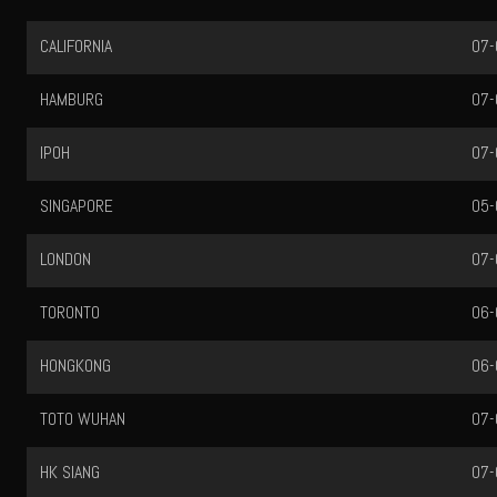
CALIFORNIA
07-
HAMBURG
07-
IPOH
07-
SINGAPORE
05-
LONDON
07-
TORONTO
06-
HONGKONG
06-
TOTO WUHAN
07-
HK SIANG
07-