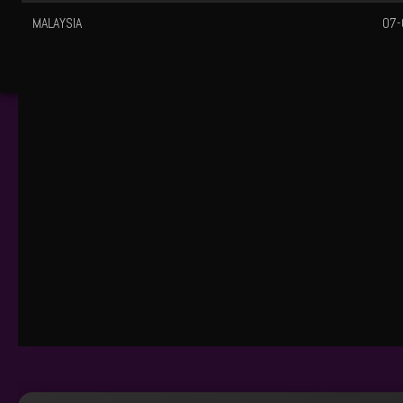
MALAYSIA
07-