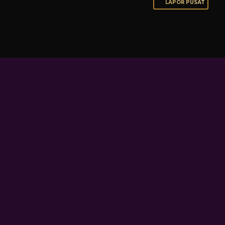
LAPOR PUSAT